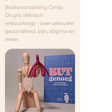
Boekvoorstelling Cindy
Druyts (klinisch
seksuoloog) - over seksuele
gezondheid, pijn, stigma en
meer.