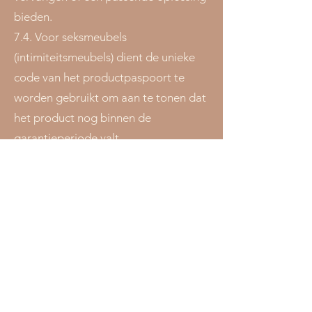
bieden.
7.4. Voor seksmeubels
(intimiteitsmeubels) dient de unieke
code van het productpaspoort te
worden gebruikt om aan te tonen dat
het product nog binnen de
garantieperiode valt.
8. Aansprakelijkheid
8.1. Atorix Design is niet aansprakelijk
voor indirecte schade, gevolgschade
of schade ontstaan door onjuist
gebruik van de producten.
8.2. De aansprakelijkheid van Atorix
Design is in alle gevallen beperkt tot